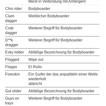
Meist in Verbindung mit Anfängern
Chin rider
Bodyboarder
Clam
Weiblicher Bodyboarder
dagger
Crab
Weiterer Begriff für Bodyboarder
dagger
D**k
Weiterer Begriff für Bodyboarder
dragger
Esky lidder
Abfällige Bezeichnung für Bodyboarder
Flogged
Wipe out
Floppo
El Rollo
Foreskin
Ein Surfer der das anpaddeln einer Welle
wiederholt
abbricht
Gut slider
Abfällige Bezeichnung für Bodyboarder
Guys on
Weiterer Begriff für Bodyboarder
trays