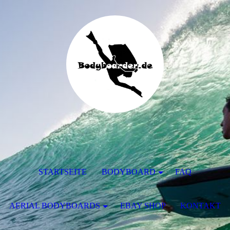
STARTSEITE
BODYBOARD
FAQ
AERIAL BODYBOARDS
EBAY SHOP
KONTAKT