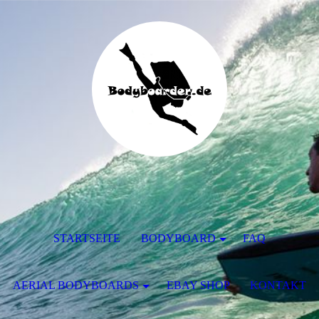
STARTSEITE
BODYBOARD
FAQ
AERIAL BODYBOARDS
EBAY SHOP
KONTAKT