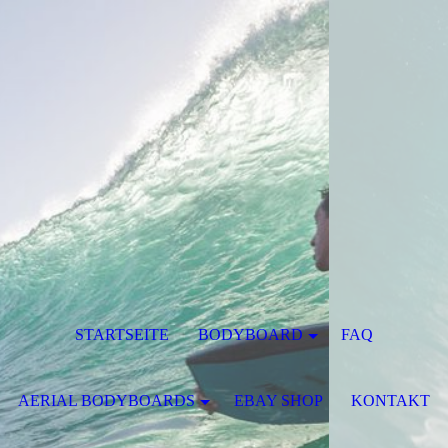
STARTSEITE
BODYBOARD
FAQ
AERIAL BODYBOARDS
EBAY SHOP
KONTAKT