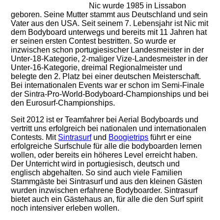
Nic wurde 1985 in Lissabon
geboren. Seine Mutter stammt aus Deutschland und sein
Vater aus den USA. Seit seinem 7. Lebensjahr ist Nic mit
dem Bodyboard unterwegs und bereits mit 11 Jahren hat
er seinen ersten Contest bestritten. So wurde er
inzwischen schon portugiesischer Landesmeister in der
Unter-18-Kategorie, 2-maliger Vize-Landesmeister in der
Unter-16-Kategorie, dreimal Regionalmeister und
belegte den 2. Platz bei einer deutschen Meisterschaft.
Bei internationalen Events war er schon im Semi-Finale
der Sintra-Pro-World-Bodyboard-Championships und bei
den Eurosurf-Championships.
Seit 2012 ist er Teamfahrer bei Aerial Bodyboards und
vertritt uns erfolgreich bei nationalen und internationalen
Contests. Mit
Sintrasurf
und
Boogietrips
führt er eine
erfolgreiche Surfschule für alle die bodyboarden lernen
wollen, oder bereits ein höheres Level erreicht haben.
Der Unterricht wird in portugiesisch, deutsch und
englisch abgehalten. So sind auch viele Familien
Stammgäste bei Sintrasurf und aus den kleinen Gästen
wurden inzwischen erfahrene Bodyboarder. Sintrasurf
bietet auch ein Gästehaus an, für alle die den Surf spirit
noch intensiver erleben wollen.