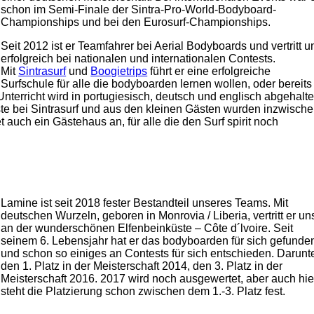
schon im Semi-Finale der Sintra-Pro-World-Bodyboard-
Championships und bei den Eurosurf-Championships.
Seit 2012 ist er Teamfahrer bei Aerial Bodyboards und vertritt u
erfolgreich bei nationalen und internationalen Contests.
Mit
Sintrasurf
und
Boogietrips
führt er eine erfolgreiche
Surfschule für alle die bodyboarden lernen wollen, oder bereits
Unterricht wird in portugiesisch, deutsch und englisch abgehalte
te bei Sintrasurf und aus den kleinen Gästen wurden inzwisch
t auch ein Gästehaus an, für alle die den Surf spirit noch
Lamine ist seit 2018 fester Bestandteil unseres Teams. Mit
deutschen Wurzeln, geboren in Monrovia / Liberia, vertritt er un
an der wunderschönen Elfenbeinküste – Côte d´lvoire. Seit
seinem 6. Lebensjahr hat er das bodyboarden für sich gefunde
und schon so einiges an Contests für sich entschieden. Darunt
den 1. Platz in der Meisterschaft 2014, den 3. Platz in der
Meisterschaft 2016. 2017 wird noch ausgewertet, aber auch hie
steht die Platzierung schon zwischen dem 1.-3. Platz fest.