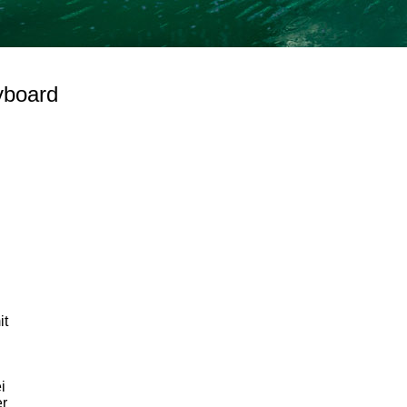
yboard
it
i
er