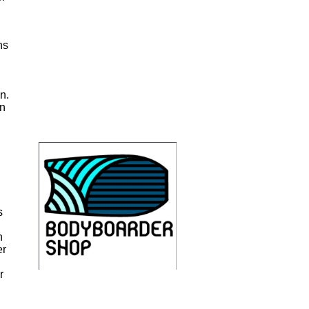
ns
n.
en
s
n
er
r