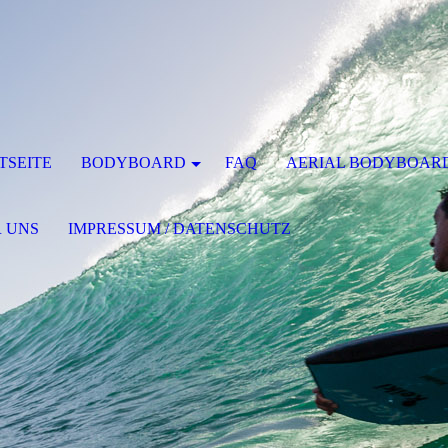
TSEITE
BODYBOARD
FAQ
AERIAL BODYBOAR
 UNS
IMPRESSUM / DATENSCHUTZ