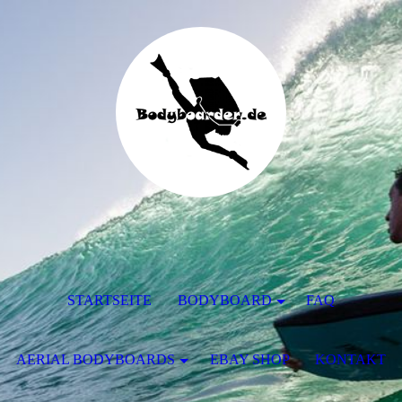
STARTSEITE
BODYBOARD
FAQ
AERIAL BODYBOARDS
EBAY SHOP
KONTAKT